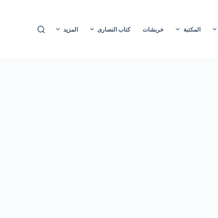
ا
ل
المكتبة
خربشات
كتاب النصارى
المزيد
ت
ج
ا
و
ز
إ
ل
ى
ا
ل
م
ح
ت
و
ى