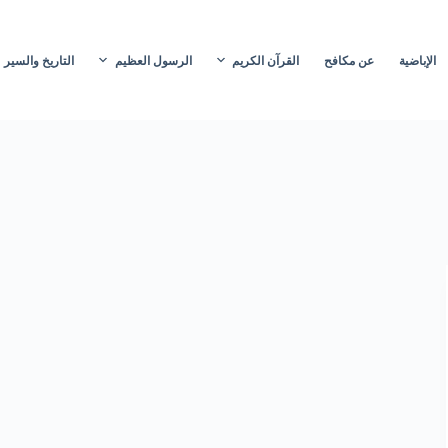
الإباضية
عن مكافح
القرآن الكريم
الرسول العظيم
التاريخ والسير