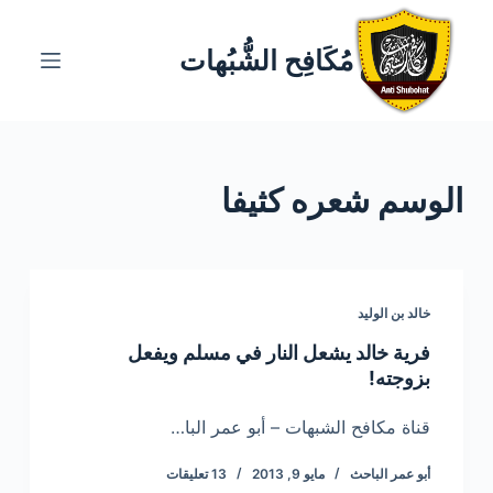
ا
ل
مُكَافِح الشُّبُهات
ت
ج
ا
و
الوسم
شعره كثيفا
ز
إ
ل
ى
ا
خالد بن الوليد
ل
فرية خالد يشعل النار في مسلم ويفعل
م
بزوجته!
ح
ت
قناة مكافح الشبهات – أبو عمر البا…
و
أبو عمر الباحث
مايو 9, 2013
13 تعليقات
ى