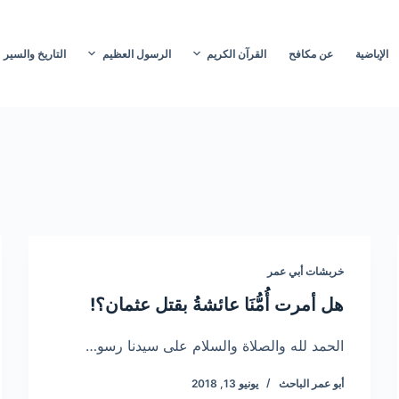
الإباضية
عن مكافح
القرآن الكريم
الرسول العظيم
التاريخ والسير
خربشات أبي عمر
هل أمرت أُمُّنَا عائشةُ بقتل عثمان؟!
الحمد لله والصلاة والسلام على سيدنا رسو…
أبو عمر الباحث
يونيو 13, 2018