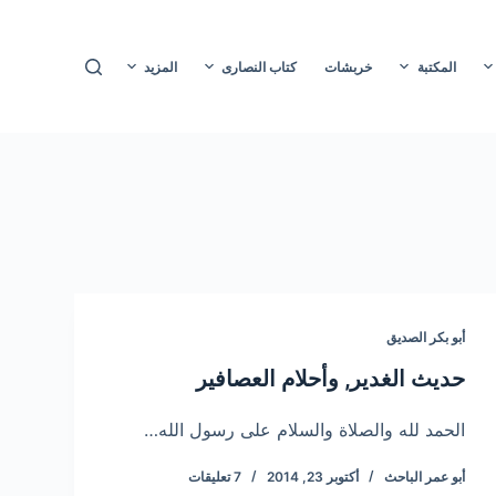
ا
ل
المكتبة
خربشات
كتاب النصارى
المزيد
ت
ج
ا
و
ز
إ
ل
ى
ا
أبو بكر الصديق
ل
م
حديث الغدير, وأحلام العصافير
ح
ت
الحمد لله والصلاة والسلام على رسول الله…
و
أبو عمر الباحث
أكتوبر 23, 2014
7 تعليقات
ى