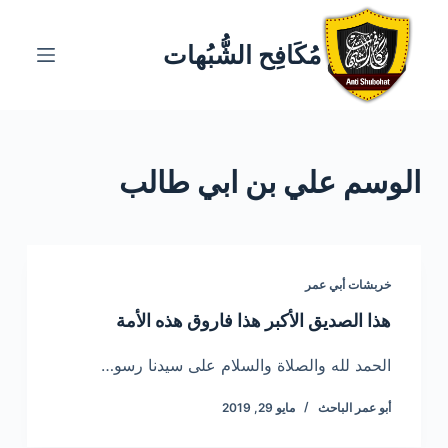
ا
ل
مُكَافِح الشُّبُهات
ت
ج
ا
و
الوسم
علي بن ابي طالب
ز
إ
ل
ى
ا
خربشات أبي عمر
ل
هذا الصديق الأكبر هذا فاروق هذه الأمة
م
ح
الحمد لله والصلاة والسلام على سيدنا رسو…
ت
أبو عمر الباحث
مايو 29, 2019
و
ى