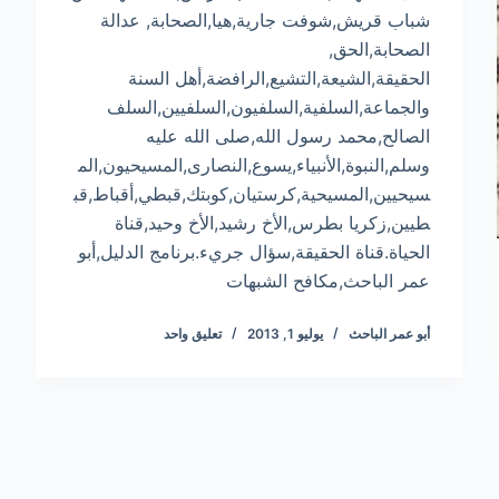
شباب قريش,شوفت جارية,هيا,الصحابة, عدالة
الصحابة,الحق,
الحقيقة,الشيعة,التشيع,الرافضة,أهل السنة
والجماعة,السلفية,السلفيون,السلفيين,السلف
الصالح,محمد رسول الله,صلى الله عليه
وسلم,النبوة,الأنبياء,يسوع,النصارى,المسيحيون,الم
سيحيين,المسيحية,كرستيان,كوبتك,قبطي,أقباط,قب
طيين,زكريا بطرس,الأخ رشيد,الأخ وحيد,قناة
الحياة.قناة الحقيقة,سؤال جريء.برنامج الدليل,أبو
عمر الباحث,مكافح الشبهات
أبو عمر الباحث
يوليو 1, 2013
تعليق واحد