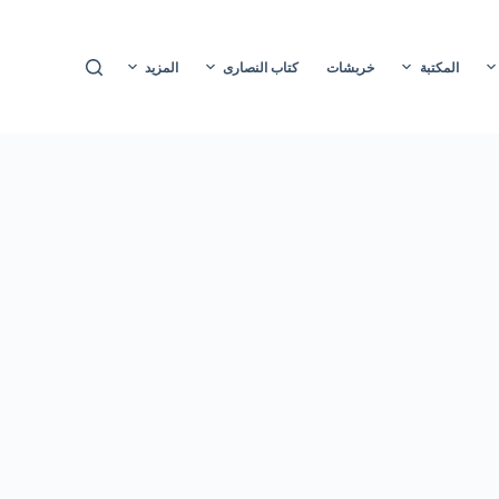
ا
ل
المكتبة
خربشات
كتاب النصارى
المزيد
ت
ج
ا
و
ز
إ
ل
ى
ا
ل
م
ح
ت
و
ى