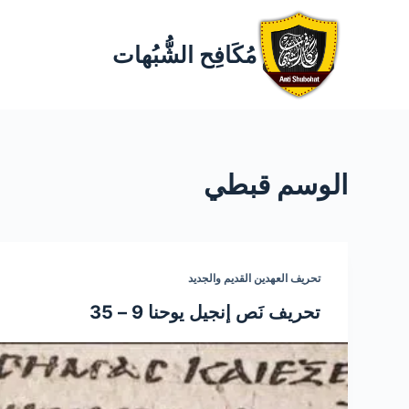
مُكَافِح الشُّبُهات
الوسم
قبطي
تحريف العهدين القديم والجديد
تحريف نَص إنجيل يوحنا 9 – 35