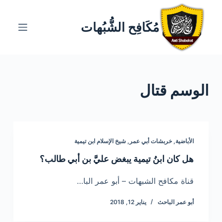
ا
ل
مُكَافِح الشُّبُهات
ت
ج
ا
و
الوسم
قتال
ز
إ
ل
ى
ا
الأباضية
,
خربشات أبي عمر
,
شيخ الإسلام ابن تيمية
ل
هل كان ابنُ تيمية يبغض عليَّ بن أبي طالب؟
م
ح
قناة مكافح الشبهات – أبو عمر البا…
ت
أبو عمر الباحث
يناير 12, 2018
و
ى