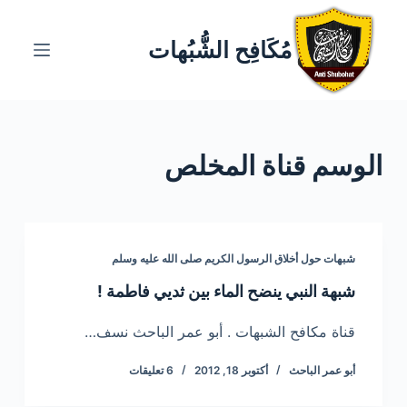
ا
ل
مُكَافِح الشُّبُهات
ت
ج
ا
و
الوسم
قناة المخلص
ز
إ
ل
ى
ا
شبهات حول أخلاق الرسول الكريم صلى الله عليه وسلم
ل
شبهة النبي ينضح الماء بين ثديي فاطمة !
م
ح
قناة مكافح الشبهات . أبو عمر الباحث نسف…
ت
أبو عمر الباحث
أكتوبر 18, 2012
6 تعليقات
و
ى