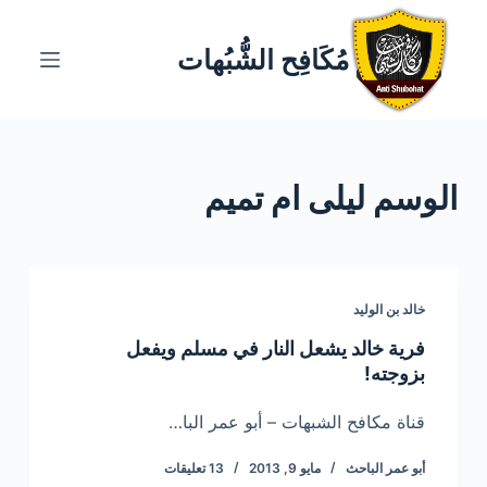
ا
ل
مُكَافِح الشُّبُهات
ت
ج
ا
و
الوسم
ليلى ام تميم
ز
إ
ل
ى
ا
خالد بن الوليد
ل
فرية خالد يشعل النار في مسلم ويفعل
م
بزوجته!
ح
ت
قناة مكافح الشبهات – أبو عمر البا…
و
أبو عمر الباحث
مايو 9, 2013
13 تعليقات
ى