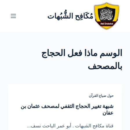
ا
ل
مُكَافِح الشُّبُهات
ت
ج
ا
و
الوسم
ماذا فعل الحجاج
ز
إ
بالمصحف
ل
ى
ا
ل
حول ضياع القرآن
م
ح
شبهة تغيير الحجاج الثقفي لمصحف عثمان بن
ت
عفان
و
قناة مكافح الشبهات . أبو عمر الباحث نسف…
ى