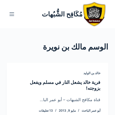
ا
ل
مُكَافِح الشُّبُهات
ت
ج
ا
و
الوسم
مالك بن نويرة
ز
إ
ل
ى
ا
خالد بن الوليد
ل
فرية خالد يشعل النار في مسلم ويفعل
م
بزوجته!
ح
ت
قناة مكافح الشبهات – أبو عمر البا…
و
أبو عمر الباحث
مايو 9, 2013
13 تعليقات
ى