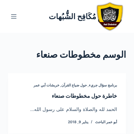
ا
ل
مُكَافِح الشُّبُهات
ت
ج
ا
و
الوسم
مخطوطات صنعاء
ز
إ
ل
ى
ا
برنامج سؤال جريء
,
حول ضياع القرآن
,
خربشات أبي عمر
ل
خاطرة حول مخطوطات صنعاء
م
ح
الحمد لله والصلاة والسلام على رسول الله…
ت
أبو عمر الباحث
يناير 9, 2018
و
ى