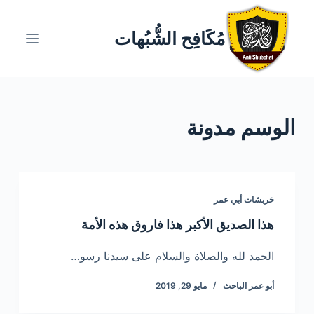
ا
ل
مُكَافِح الشُّبُهات
ت
ج
ا
و
الوسم
مدونة
ز
إ
ل
ى
ا
خربشات أبي عمر
ل
هذا الصديق الأكبر هذا فاروق هذه الأمة
م
ح
الحمد لله والصلاة والسلام على سيدنا رسو…
ت
أبو عمر الباحث
مايو 29, 2019
و
ى