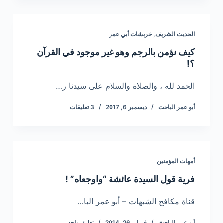
الحديث الشريف
,
خربشات أبي عمر
كيف نؤمن بالرجم وهو غير موجود في القرآن
؟!
الحمد لله ، والصلاة والسلام على سيدنا ر…
أبو عمر الباحث
ديسمبر 6, 2017
3 تعليقات
أمهات المؤمنين
فرية قول السيدة عائشة “واوجعاه” !
قناة مكافح الشبهات – أبو عمر البا…
أبو عمر الباحث
فبراير 26, 2014
تعليق واحد