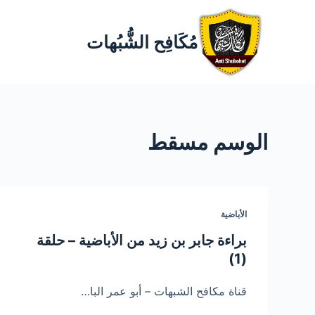
مُكَافِح الشُّبُهات
الوسم
مسقط
الأباضية
براءة جابر بن زيد من الأباضية – حلقة
(1)
قناة مكافح الشبهات – أبو عمر البا…