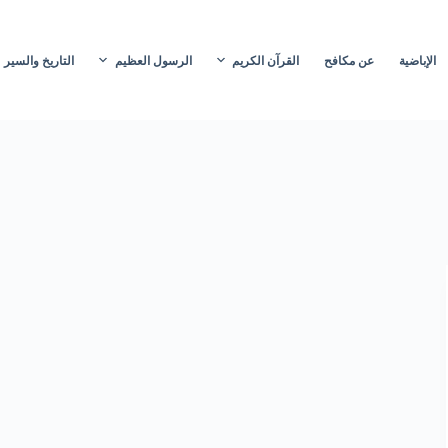
الإباضية
عن مكافح
القرآن الكريم
الرسول العظيم
التاريخ والسير