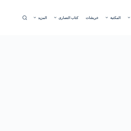
ا
ل
المكتبة
خربشات
كتاب النصارى
المزيد
ت
ج
ا
و
ز
إ
ل
ى
ا
ل
م
ح
ت
و
ى