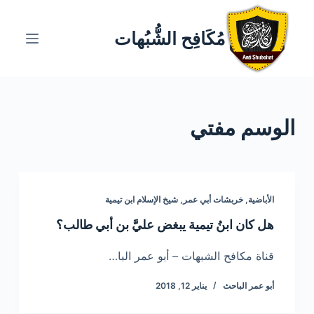
ا
ل
مُكَافِح الشُّبُهات
ت
ج
ا
و
الوسم
مفتي
ز
إ
ل
ى
ا
الأباضية
,
خربشات أبي عمر
,
شيخ الإسلام ابن تيمية
ل
هل كان ابنُ تيمية يبغض عليَّ بن أبي طالب؟
م
ح
قناة مكافح الشبهات – أبو عمر البا…
ت
أبو عمر الباحث
يناير 12, 2018
و
ى