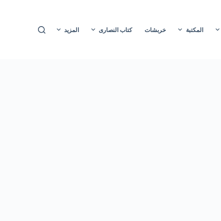
ا
ل
المكتبة
خربشات
كتاب النصارى
المزيد
ت
ج
ا
و
ز
إ
ل
ى
ا
ل
م
ح
ت
و
ى