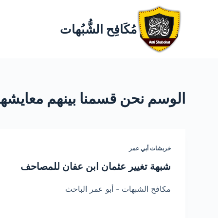
مُكَافِح الشُّبُهات
الوسم
نحن قسمنا بينهم معايشه
خربشات أبي عمر
شبهة تغيير عثمان ابن عفان للمصاحف
مكافح الشبهات - أبو عمر الباحث