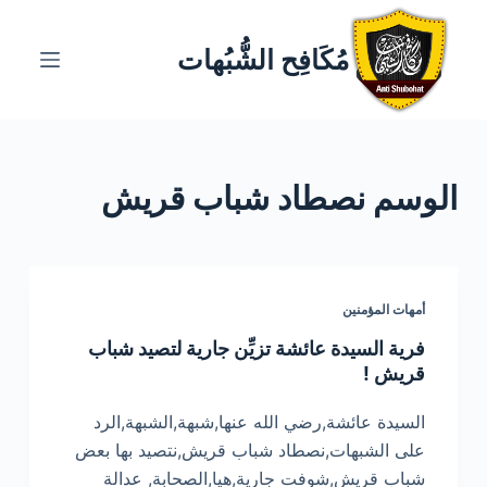
ا
ل
مُكَافِح الشُّبُهات
ت
ج
ا
و
الوسم
نصطاد شباب قريش
ز
إ
ل
ى
ا
أمهات المؤمنين
ل
فرية السيدة عائشة تزيِّن جارية لتصيد شباب
م
قريش !
ح
ت
السيدة عائشة,رضي الله عنها,شبهة,الشبهة,الرد
و
على الشبهات,نصطاد شباب قريش,نتصيد بها بعض
ى
شباب قريش,شوفت جارية,هيا,الصحابة, عدالة