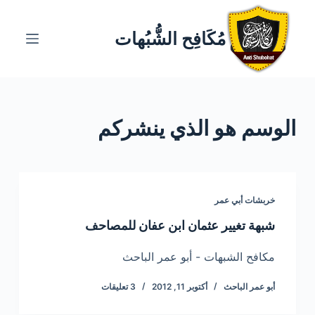
ا
ل
مُكَافِح الشُّبُهات
ت
ج
ا
و
الوسم
هو الذي ينشركم
ز
إ
ل
ى
ا
خربشات أبي عمر
ل
شبهة تغيير عثمان ابن عفان للمصاحف
م
ح
مكافح الشبهات - أبو عمر الباحث
ت
أبو عمر الباحث
أكتوبر 11, 2012
3 تعليقات
و
ى