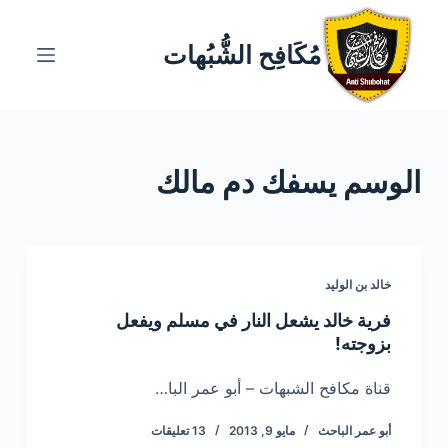
ا
ل
مُكَافِح الشُّبُهات
ت
ج
ا
و
الوسم
يسفك دم مالك
ز
إ
ل
ى
ا
خالد بن الوليد
ل
فرية خالد يشعل النار في مسلم ويفعل
م
بزوجته!
ح
ت
قناة مكافح الشبهات – أبو عمر البا…
و
أبو عمر الباحث
مايو 9, 2013
13 تعليقات
ى