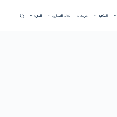
ا
ل
المكتبة
خربشات
كتاب النصارى
المزيد
ت
ج
ا
و
ز
إ
ل
ى
ا
ل
م
ح
ت
و
ى