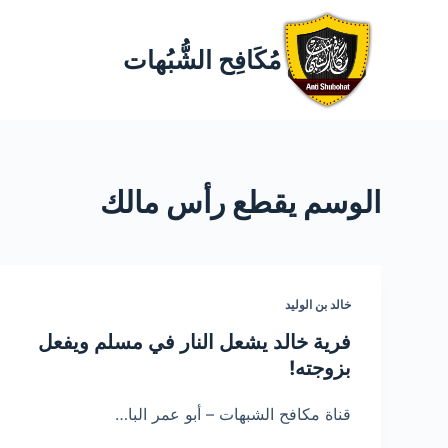
مُكَافِح الشُّبُهات
الوسم
يقطع رأس مالك
خالد بن الوليد
فرية خالد يشعل النار في مسلم ويفعل
بزوجته!
قناة مكافح الشبهات – أبو عمر البا…