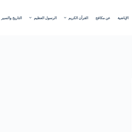
الإباضية
عن مكافح
القرآن الكريم
الرسول العظيم
التاريخ والسير