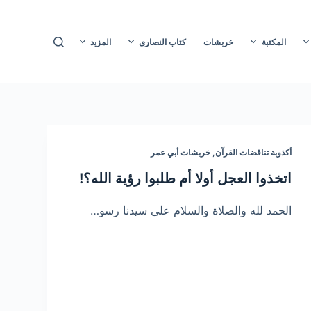
ا
ل
المكتبة
خربشات
كتاب النصارى
المزيد
ت
ج
ا
و
ز
إ
أكذوبة تناقضات القرآن
,
خربشات أبي عمر
ل
اتخذوا العجل أولا أم طلبوا رؤية الله؟!
ى
ا
الحمد لله والصلاة والسلام على سيدنا رسو…
ل
م
ح
ت
و
ى