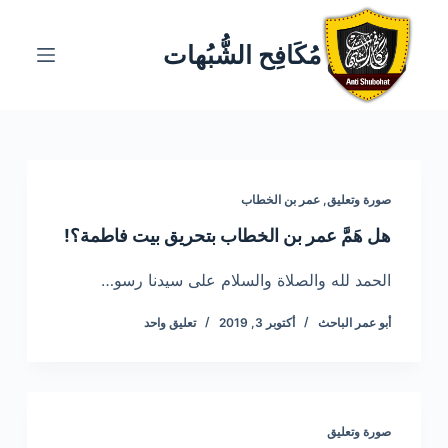
ا
ل
مُكَافِح الشُّبُهات
ت
ج
ا
و
ز
صورة وتعليق
,
عمر بن الخطاب
إ
ل
هل هَمَّ عمر بن الخطاب بتحريق بيت فاطمة؟!
ى
الحمد لله والصلاة والسلام على سيدنا رسو…
ا
ل
أبو عمر الباحث
أكتوبر 3, 2019
تعليق واحد
م
ح
ت
و
صورة وتعليق
ى