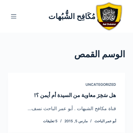
ا
ل
مُكَافِح الشُّبُهات
ت
ج
ا
و
الوسم
القمص
ز
إ
ل
ى
ا
UNCATEGORIZED
ل
هل سَخِرَ معاوية من السيدة أم أيمن ؟!
م
ح
قناة مكافح الشبهات . أبو عمر الباحث نسف…
ت
أبو عمر الباحث
مارس 5, 2015
5 تعليقات
و
ى