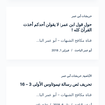
خربشات أبي عمر
حول قول ابن عمر: لا يقولن أحدكم أخذت
القرآنَ كله !
قناة مكافح الشبهات – أبو عمر البا…
أبو عمر الباحث
فبراير 1, 2018
الأباضية
,
خربشات أبي عمر
تحريف نَص رسالة تيموثاوس الأولى 3 – 16
قناة مكافح الشبهات – أبو عمر البا…
أبو عمر الباحث
يناير 6, 2018
تعليق واحد