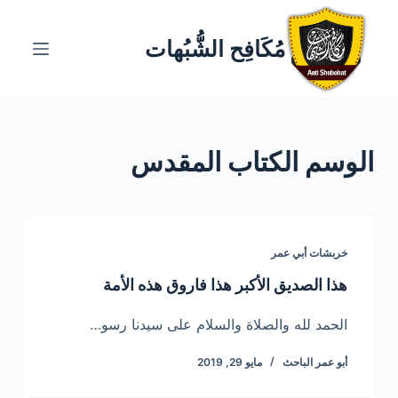
ا
ل
مُكَافِح الشُّبُهات
ت
ج
ا
و
الوسم
الكتاب المقدس
ز
إ
ل
ى
ا
خربشات أبي عمر
ل
هذا الصديق الأكبر هذا فاروق هذه الأمة
م
ح
الحمد لله والصلاة والسلام على سيدنا رسو…
ت
أبو عمر الباحث
مايو 29, 2019
و
ى