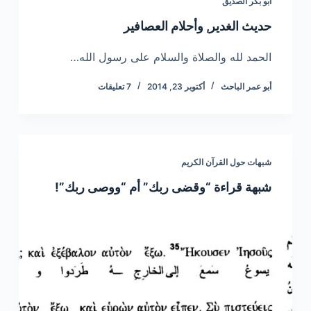
أبو بكر الصديق
حديث الغدير, وأحلام العصافير
الحمد لله والصلاة والسلام على رسول الله…
أبو عمر الباحث
أكتوبر 23, 2014
7 تعليقات
شبهات حول القرآن الكريم
شبهة قراءة “وقضى ربك” أم “ووصى ربك”!