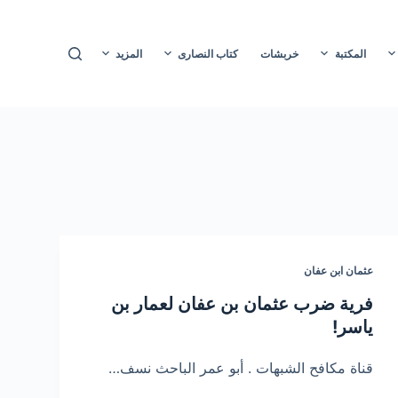
ا
ل
المكتبة
خربشات
كتاب النصارى
المزيد
ت
ج
ا
و
ز
إ
ل
ى
ا
عثمان ابن عفان
ل
م
فرية ضرب عثمان بن عفان لعمار بن
ح
ياسر!
ت
و
قناة مكافح الشبهات . أبو عمر الباحث نسف…
ى