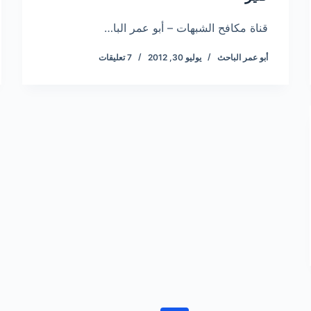
قناة مكافح الشبهات – أبو عمر البا…
أبو عمر الباحث
يوليو 30, 2012
7 تعليقات