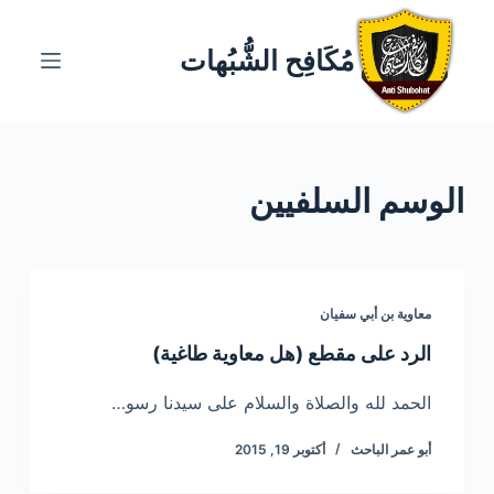
ا
ل
مُكَافِح الشُّبُهات
ت
ج
ا
و
الوسم
السلفيين
ز
إ
ل
ى
ا
معاوية بن أبي سفيان
ل
الرد على مقطع (هل معاوية طاغية)
م
ح
الحمد لله والصلاة والسلام على سيدنا رسو…
ت
أبو عمر الباحث
أكتوبر 19, 2015
و
ى