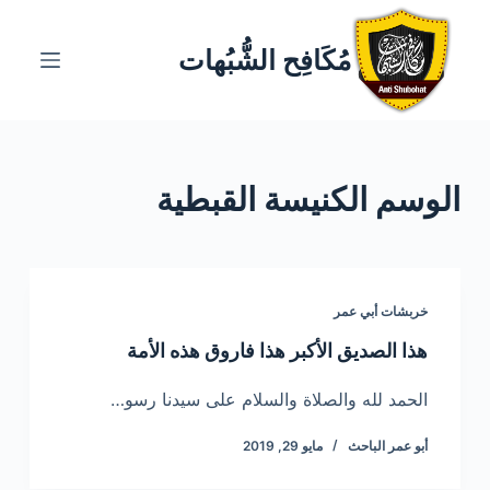
ا
ل
مُكَافِح الشُّبُهات
ت
ج
ا
و
الوسم
الكنيسة القبطية
ز
إ
ل
ى
ا
خربشات أبي عمر
ل
هذا الصديق الأكبر هذا فاروق هذه الأمة
م
ح
الحمد لله والصلاة والسلام على سيدنا رسو…
ت
أبو عمر الباحث
مايو 29, 2019
و
ى