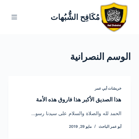
ا
ل
مُكَافِح الشُّبُهات
ت
ج
ا
و
الوسم
النصرانية
ز
إ
ل
ى
ا
خربشات أبي عمر
ل
هذا الصديق الأكبر هذا فاروق هذه الأمة
م
ح
الحمد لله والصلاة والسلام على سيدنا رسو…
ت
أبو عمر الباحث
مايو 29, 2019
و
ى