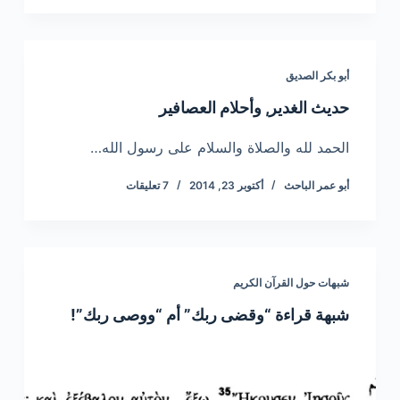
أبو بكر الصديق
حديث الغدير, وأحلام العصافير
الحمد لله والصلاة والسلام على رسول الله…
أبو عمر الباحث
أكتوبر 23, 2014
7 تعليقات
شبهات حول القرآن الكريم
شبهة قراءة “وقضى ربك” أم “ووصى ربك”!