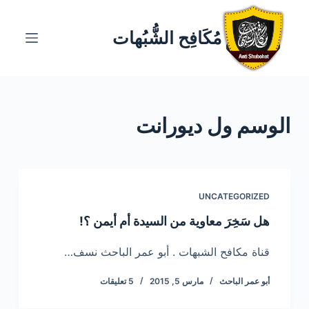
ا
ل
مُكَافِح الشُّبُهات
ت
ج
ا
و
الوسم
ول ديورانت
ز
إ
ل
ى
ا
UNCATEGORIZED
ل
هل سَخِرَ معاوية من السيدة أم أيمن ؟!
م
ح
قناة مكافح الشبهات . أبو عمر الباحث نسف…
ت
أبو عمر الباحث
مارس 5, 2015
5 تعليقات
و
ى