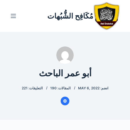
ا
ل
مُكَافِح الشُّبُهات
ت
ج
ا
و
ز
إ
ل
أبو عمر الباحث
ى
ا
انضم: MAY 6, 2022
المقالات: 190
التعليقات: 221
ل
م
ح
ت
و
ى