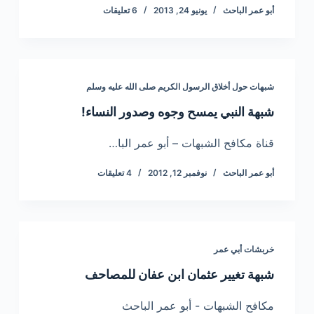
أبو عمر الباحث
يونيو 24, 2013
6 تعليقات
شبهات حول أخلاق الرسول الكريم صلى الله عليه وسلم
شبهة النبي يمسح وجوه وصدور النساء!
قناة مكافح الشبهات – أبو عمر البا…
أبو عمر الباحث
نوفمبر 12, 2012
4 تعليقات
خربشات أبي عمر
شبهة تغيير عثمان ابن عفان للمصاحف
مكافح الشبهات - أبو عمر الباحث