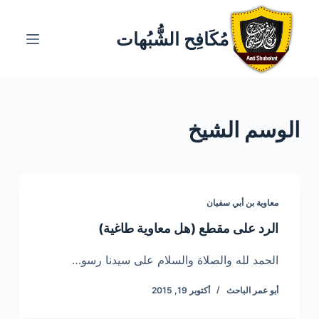
ا
ل
مُكَافِح الشُّبُهات
ت
ج
ا
و
الوسم
الشيخ
ز
إ
ل
ى
ا
معاوية بن أبي سفيان
ل
الرد على مقطع (هل معاوية طاغية)
م
ح
الحمد لله والصلاة والسلام على سيدنا رسو…
ت
أبو عمر الباحث
أكتوبر 19, 2015
و
ى