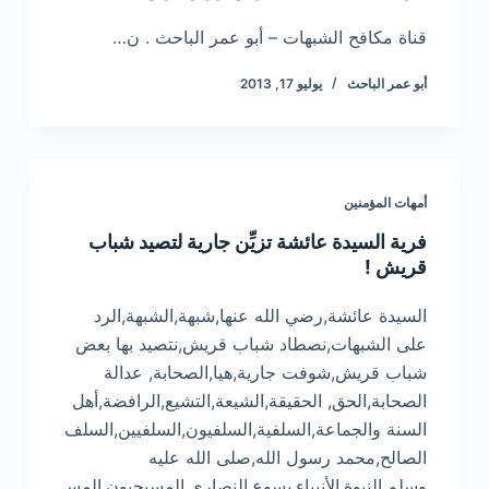
قناة مكافح الشبهات – أبو عمر الباحث . ن…
أبو عمر الباحث
يوليو 17, 2013
أمهات المؤمنين
فرية السيدة عائشة تزيِّن جارية لتصيد شباب
قريش !
السيدة عائشة,رضي الله عنها,شبهة,الشبهة,الرد
على الشبهات,نصطاد شباب قريش,نتصيد بها بعض
شباب قريش,شوفت جارية,هيا,الصحابة, عدالة
الصحابة,الحق, الحقيقة,الشيعة,التشيع,الرافضة,أهل
السنة والجماعة,السلفية,السلفيون,السلفيين,السلف
الصالح,محمد رسول الله,صلى الله عليه
وسلم,النبوة,الأنبياء,يسوع,النصارى,المسيحيون,المس