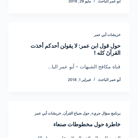
أبو عمر الباحث
مايو 29, 2019
خربشات أبي عمر
حول قول ابن عمر: لا يقولن أحدكم أخذت
القرآنَ كله !
قناة مكافح الشبهات – أبو عمر البا…
أبو عمر الباحث
فبراير 1, 2018
برنامج سؤال جريء
,
حول ضياع القرآن
,
خربشات أبي عمر
خاطرة حول مخطوطات صنعاء
الحمد لله والصلاة والسلام على رسول الله…