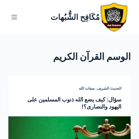
ا
ل
مُكَافِح الشُّبُهات
ت
ج
ا
و
الوسم
القرآن الكريم
ز
إ
ل
ى
ا
الحديث الشريف
,
صفات الله
ل
سؤال: كيف يضع الله ذنوب المسلمين على
م
اليهود والنصارى؟!
ح
ت
و
ى